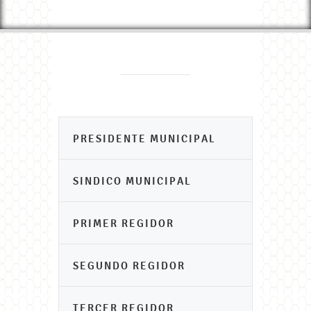
PRESIDENTE MUNICIPAL
SINDICO MUNICIPAL
PRIMER REGIDOR
SEGUNDO REGIDOR
TERCER REGIDOR