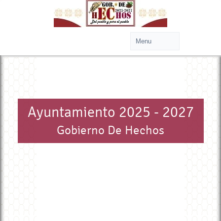
Ayuntamiento 2025 - 2027
Gobierno De Hechos