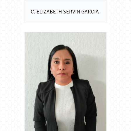
C. ELIZABETH SERVIN GARCIA